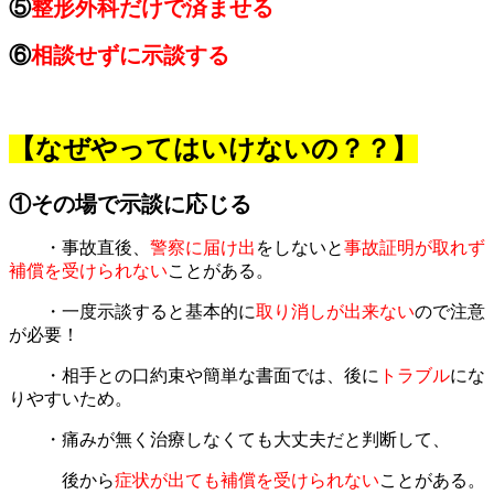
⑤
整形外科だけで済ませる
⑥
相談せずに示談する
【なぜやってはいけないの？？】
①その場で示談に応じる
・事故直後、
警察に届け出
をしないと
事故証明が取れず
補償を受けられない
ことがある。
・一度示談すると基本的に
取り消しが出来ない
ので注意
が必要！
・相手との口約束や簡単な書面では、後に
トラブル
にな
りやすいため。
・痛みが無く治療しなくても大丈夫だと判断して、
後から
症状が出ても補償を受けられない
ことがある。