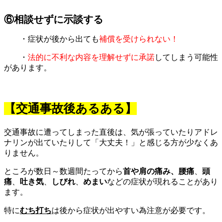
⑥相談せずに示談する
・症状が後から出ても
補償を受けられない！
・
法的に不利な内容を理解せずに承諾
してしまう可能性
があります。
【交通事故後あるある】
交通事故に遭ってしまった直後は、気が張っていたりアドレ
ナリンが出ていたりして「大丈夫！」と感じる方が少なくあ
りません。
ところが数日～数週間たってから
首や肩の痛み、腰痛
、
頭
痛
、
吐き気
、
しびれ
、
めまい
などの症状が現れることがあり
ます。
特に
むち打ち
は後から症状が出やすい為注意が必要です。