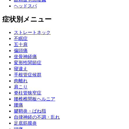
ヘッドスパ
症状別メニュー
ストレートネック
不眠症
五十肩
偏頭痛
坐骨神経痛
変形性関節症
寝違え
手根管症候群
肉離れ
肩こり
脊柱管狭窄症
腰椎椎間板ヘルニア
腰痛
腱鞘炎・ばね指
自律神経の不調・乱れ
足底筋膜炎