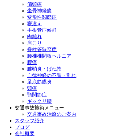
偏頭痛
坐骨神経痛
変形性関節症
寝違え
手根管症候群
肉離れ
肩こり
脊柱管狭窄症
腰椎椎間板ヘルニア
腰痛
腱鞘炎・ばね指
自律神経の不調・乱れ
足底筋膜炎
頭痛
顎関節症
ギックリ腰
交通事故施術メニュー
交通事故治療のご案内
スタッフ紹介
ブログ
会社概要