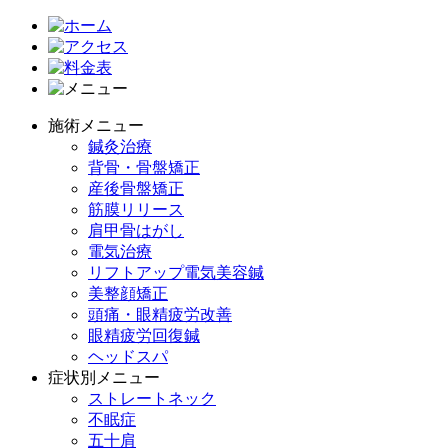
施術メニュー
鍼灸治療
背骨・骨盤矯正
産後骨盤矯正
筋膜リリース
肩甲骨はがし
電気治療
リフトアップ電気美容鍼
美整顔矯正
頭痛・眼精疲労改善
眼精疲労回復鍼
ヘッドスパ
症状別メニュー
ストレートネック
不眠症
五十肩