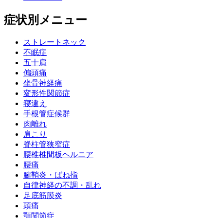
症状別メニュー
ストレートネック
不眠症
五十肩
偏頭痛
坐骨神経痛
変形性関節症
寝違え
手根管症候群
肉離れ
肩こり
脊柱管狭窄症
腰椎椎間板ヘルニア
腰痛
腱鞘炎・ばね指
自律神経の不調・乱れ
足底筋膜炎
頭痛
顎関節症