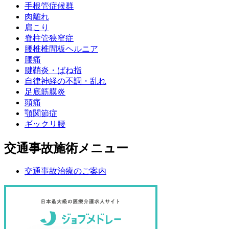
手根管症候群
肉離れ
肩こり
脊柱管狭窄症
腰椎椎間板ヘルニア
腰痛
腱鞘炎・ばね指
自律神経の不調・乱れ
足底筋膜炎
頭痛
顎関節症
ギックリ腰
交通事故施術メニュー
交通事故治療のご案内