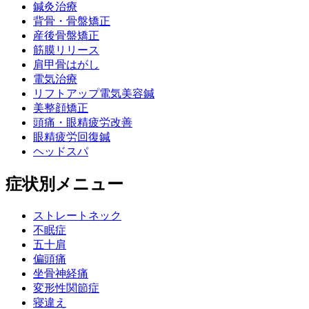
鍼灸治療
背骨・骨盤矯正
産後骨盤矯正
筋膜リリース
肩甲骨はがし
電気治療
リフトアップ電気美容鍼
美整顔矯正
頭痛・眼精疲労改善
眼精疲労回復鍼
ヘッドスパ
症状別メニュー
ストレートネック
不眠症
五十肩
偏頭痛
坐骨神経痛
変形性関節症
寝違え