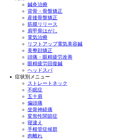
鍼灸治療
背骨・骨盤矯正
産後骨盤矯正
筋膜リリース
肩甲骨はがし
電気治療
リフトアップ電気美容鍼
美整顔矯正
頭痛・眼精疲労改善
眼精疲労回復鍼
ヘッドスパ
症状別メニュー
ストレートネック
不眠症
五十肩
偏頭痛
坐骨神経痛
変形性関節症
寝違え
手根管症候群
肉離れ