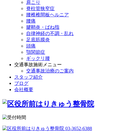
肩こり
脊柱管狭窄症
腰椎椎間板ヘルニア
腰痛
腱鞘炎・ばね指
自律神経の不調・乱れ
足底筋膜炎
頭痛
顎関節症
ギックリ腰
交通事故施術メニュー
交通事故治療のご案内
スタッフ紹介
ブログ
会社概要