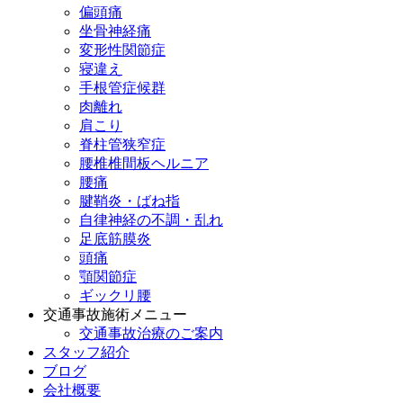
偏頭痛
坐骨神経痛
変形性関節症
寝違え
手根管症候群
肉離れ
肩こり
脊柱管狭窄症
腰椎椎間板ヘルニア
腰痛
腱鞘炎・ばね指
自律神経の不調・乱れ
足底筋膜炎
頭痛
顎関節症
ギックリ腰
交通事故施術メニュー
交通事故治療のご案内
スタッフ紹介
ブログ
会社概要