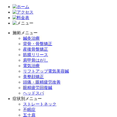
施術メニュー
鍼灸治療
背骨・骨盤矯正
産後骨盤矯正
筋膜リリース
肩甲骨はがし
電気治療
リフトアップ電気美容鍼
美整顔矯正
頭痛・眼精疲労改善
眼精疲労回復鍼
ヘッドスパ
症状別メニュー
ストレートネック
不眠症
五十肩