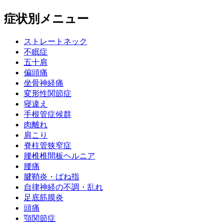
症状別メニュー
ストレートネック
不眠症
五十肩
偏頭痛
坐骨神経痛
変形性関節症
寝違え
手根管症候群
肉離れ
肩こり
脊柱管狭窄症
腰椎椎間板ヘルニア
腰痛
腱鞘炎・ばね指
自律神経の不調・乱れ
足底筋膜炎
頭痛
顎関節症