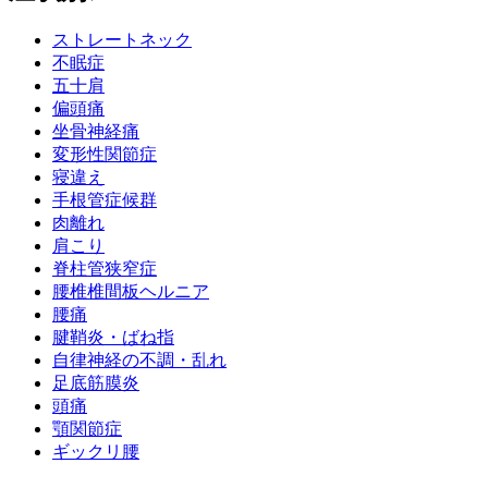
ストレートネック
不眠症
五十肩
偏頭痛
坐骨神経痛
変形性関節症
寝違え
手根管症候群
肉離れ
肩こり
脊柱管狭窄症
腰椎椎間板ヘルニア
腰痛
腱鞘炎・ばね指
自律神経の不調・乱れ
足底筋膜炎
頭痛
顎関節症
ギックリ腰