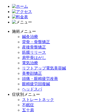
施術メニュー
鍼灸治療
背骨・骨盤矯正
産後骨盤矯正
筋膜リリース
肩甲骨はがし
電気治療
リフトアップ電気美容鍼
美整顔矯正
頭痛・眼精疲労改善
眼精疲労回復鍼
ヘッドスパ
症状別メニュー
ストレートネック
不眠症
五十肩