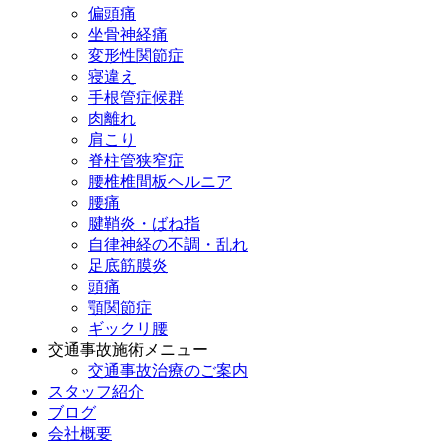
偏頭痛
坐骨神経痛
変形性関節症
寝違え
手根管症候群
肉離れ
肩こり
脊柱管狭窄症
腰椎椎間板ヘルニア
腰痛
腱鞘炎・ばね指
自律神経の不調・乱れ
足底筋膜炎
頭痛
顎関節症
ギックリ腰
交通事故施術メニュー
交通事故治療のご案内
スタッフ紹介
ブログ
会社概要