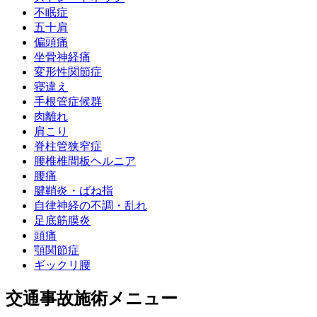
不眠症
五十肩
偏頭痛
坐骨神経痛
変形性関節症
寝違え
手根管症候群
肉離れ
肩こり
脊柱管狭窄症
腰椎椎間板ヘルニア
腰痛
腱鞘炎・ばね指
自律神経の不調・乱れ
足底筋膜炎
頭痛
顎関節症
ギックリ腰
交通事故施術メニュー