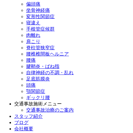
偏頭痛
坐骨神経痛
変形性関節症
寝違え
手根管症候群
肉離れ
肩こり
脊柱管狭窄症
腰椎椎間板ヘルニア
腰痛
腱鞘炎・ばね指
自律神経の不調・乱れ
足底筋膜炎
頭痛
顎関節症
ギックリ腰
交通事故施術メニュー
交通事故治療のご案内
スタッフ紹介
ブログ
会社概要