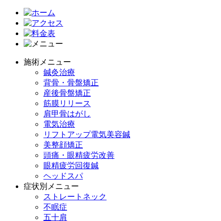
施術メニュー
鍼灸治療
背骨・骨盤矯正
産後骨盤矯正
筋膜リリース
肩甲骨はがし
電気治療
リフトアップ電気美容鍼
美整顔矯正
頭痛・眼精疲労改善
眼精疲労回復鍼
ヘッドスパ
症状別メニュー
ストレートネック
不眠症
五十肩