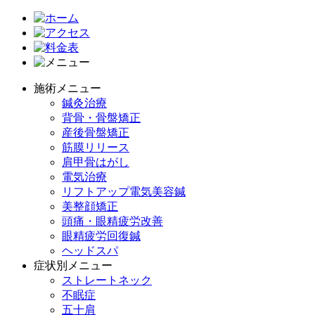
施術メニュー
鍼灸治療
背骨・骨盤矯正
産後骨盤矯正
筋膜リリース
肩甲骨はがし
電気治療
リフトアップ電気美容鍼
美整顔矯正
頭痛・眼精疲労改善
眼精疲労回復鍼
ヘッドスパ
症状別メニュー
ストレートネック
不眠症
五十肩