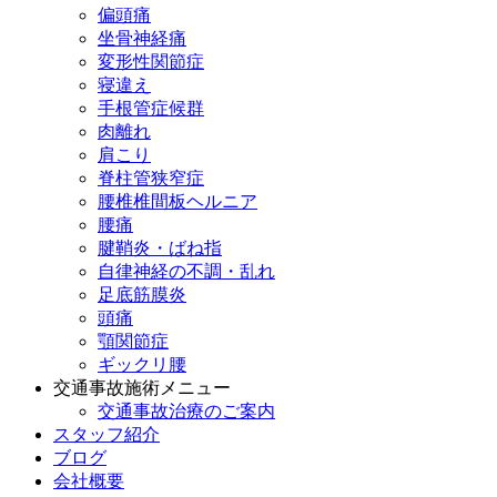
偏頭痛
坐骨神経痛
変形性関節症
寝違え
手根管症候群
肉離れ
肩こり
脊柱管狭窄症
腰椎椎間板ヘルニア
腰痛
腱鞘炎・ばね指
自律神経の不調・乱れ
足底筋膜炎
頭痛
顎関節症
ギックリ腰
交通事故施術メニュー
交通事故治療のご案内
スタッフ紹介
ブログ
会社概要