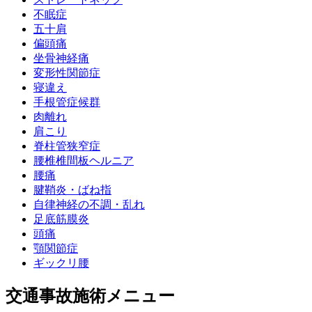
不眠症
五十肩
偏頭痛
坐骨神経痛
変形性関節症
寝違え
手根管症候群
肉離れ
肩こり
脊柱管狭窄症
腰椎椎間板ヘルニア
腰痛
腱鞘炎・ばね指
自律神経の不調・乱れ
足底筋膜炎
頭痛
顎関節症
ギックリ腰
交通事故施術メニュー