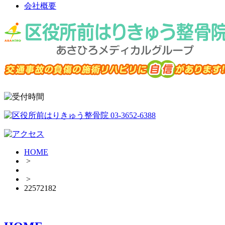
会社概要
HOME
>
>
22572182