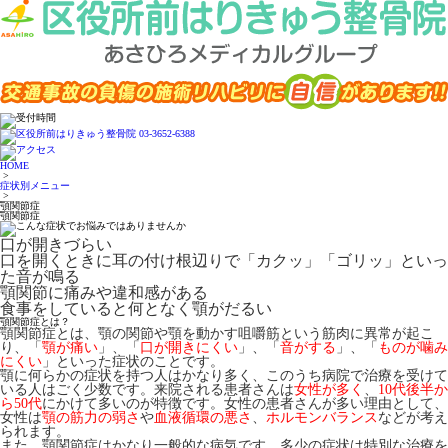
HOME
>
症状別メニュー
>
顎関節症
顎関節症
口が開きづらい
口を開くときに耳の付け根辺りで「カクッ」「ゴリッ」といっ
た音が鳴る
顎関節に痛みや違和感がある
食事をしていると何となく顎がだるい
顎関節症とは？
顎関節症とは、顎の関節や顎を動かす咀嚼筋という筋肉に異常が起こ
り、「
顎が痛い
」、「
口が開きにくい
」、「
音がする
」、「
ものが噛み
にくい
」といった症状のことです。
顎に何らかの症状を持つ人はかなり多く、このうち病院で治療を受けて
いる人はごく少数です。来院される患者さんは
女性が多く
、
10代後半か
ら50代
にかけて多いのが特徴です。女性の患者さんが多い理由として、
女性は
顎の筋力の弱さ
や
血液循環の悪さ
、
ホルモンバランス
などが考え
られます。
また、顎関節症はかなり一般的な病気です。多少の症状は特別な治療を